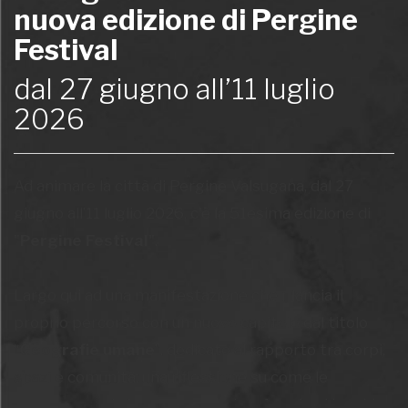
nuova edizione di Pergine
Festival
dal 27 giugno all’11 luglio
2026
Ad animare la città di Pergine Valsugana, dal 27
giugno all’11 luglio 2026, c'è la 51esima edizione di
"
Pergine Festival
".
Largo qui ad una manifestazione che rilancia il
proprio percorso con un nuovo capitolo dal titolo
“
Geografie umane
”, dedicato al rapporto tra corpi,
spazi e comunità: una riflessione su come le
persone, con la loro presenza, trasformino i luoghi