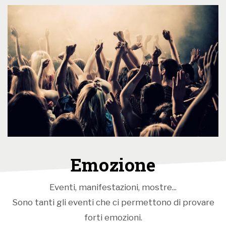
città e rafforzando la scelta di una programmazione
diffusa negli spazi aperti e in orari inattesi, dove
l’esperienza artistica incontra la vita quotidiana e
intercetta pubblici diversi.
LOCATIONS
Ex Rimessa Carrozze, Teatro Comunale, Castel
Pergine, Piazza Fruet, Piazza Municipio, Piazza
Gavazzi, Piazza della Chiesa, Sala Maier, Arte Sella,
Palazzo Hippoliti, Forte delle Benne, Parco Tre
Castagni, Albergo Rotonda Experience, Palazzo a
Prato e Ca’ Stalla.
Emozione
OSPITI
Tra gli ospiti dell’edizione 2026 alcune delle voci più
Eventi, manifestazioni, mostre...
autorevoli e originali della scena nazionale e
Sono tanti gli eventi che ci permettono di provare
internazionale: Sabina Guzzanti, Tre Allegri Ragazzi
forti emozioni.