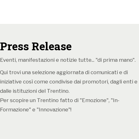
capace di generare visioni, creare comunità e aprire
nuove rotte dentro il nostro tempo.
Per due settimane Pergine Valsugana si
trasformerà in
una mappa in movimento fatta di
Press Release
spettacoli, concerti, laboratori, performance urbane
e progetti partecipativi
.
Eventi, manifestazioni e notizie tutte... "di prima mano".
Qui trovi una selezione aggiornata di comunicati e di
EVENTI
iniziative così come condivise dai promotori, dagli enti e
Oltre 40 eventi, 7 prime nazionali, 2
dalle istituzioni del Trentino.
coproduzioni, una sezione musicale con 16
Per scopire un Trentino fatto di "Emozione", "In-
concerti
della rassegna ABBASSA!, incontri e
Formazione" e "Innovazione"!
percorsi di formazione diffusi in 15 spazi cittadini. Il
Festival quest’anno amplia ulteriormente il proprio
raggio d’azione coinvolgendo ancora più luoghi della