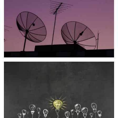
artisti under 35 sostenuto da SIAE.
Accanto alla programmazione performativa torna
ABBASSA!, il cartellone musicale serale in Piazza
Fruet curato da Stefano Negri, con una line-up che
intreccia rock, sperimentazione e nuove scene
indipendenti. Si conferma inoltre centrale
l’attenzione all’accessibilità, con il progetto No
limits che porta spettacoli fruibili anche da persone
con disabilità sensoriale e un impegno costante
perché il Festival sia uno spazio realmente aperto,
inclusivo e condiviso.
PROGRAMMA
Gli spettacoli
L’edizione 2026 del Pergine Festival si articola in una
costellazione di proposte che attraversano