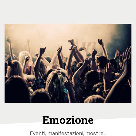
intellettuale, visse ai margini, scegliendo la miseria e
l’isolamento sociale. Nella parabola esistenziale
degli ultimi, si può ritrovare l’intima essenza
dell’uomo.
Nello spettacolo, il racconto si svolge, quasi
interamente, all’interno di un locale notturno a metà
degli anni ‘80, in un susseguirsi di eventi straordinari,
il cui collante stilistico è la musica. Quattro attori
sempre in scena e un musicista si alterneranno nella
narrazione degli eventi tra canzoni originali e
dialoghi, come una decadente jam session senza
fine. In un night club alla periferia di una grande città,
Emozione
una cantante misteriosa introduce la favola di
Andreas, come una moderna profetessa di morte,
Eventi, manifestazioni, mostre...