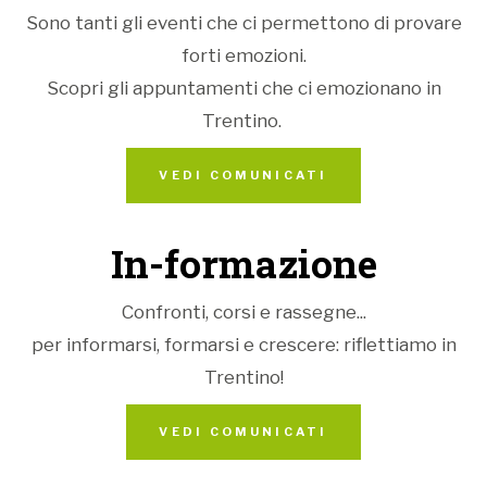
dipanando le scene del racconto, assieme a
Sono tanti gli eventi che ci permettono di provare
personaggi ambigui e violenti che agiranno sul
forti emozioni.
protagonista. Questi, si riveleranno facce e crudeli
Scopri gli appuntamenti che ci emozionano in
espedienti di un disegno più alto, dove il sacrificio di
Trentino.
un senzatetto potrà essere sacro rito di salvezza
per l’intera umanità.
VEDI COMUNICATI
In-formazione
Confronti, corsi e rassegne...
per informarsi, formarsi e crescere: riflettiamo in
Trentino!
VEDI COMUNICATI