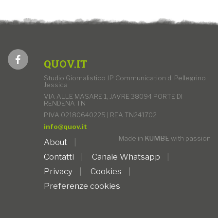
QUOV.IT
Studio Giornalistico JP Communication di Pellegrino
Jessica
VIA ALLE MASARE 1, JAVRE 38094 PORTE DI
RENDENA TN
P.IVA 02180640225 | REA TN241702
info@quov.it
Made in
KUMBE
with passion
About
Contatti
Canale Whatsapp
Privacy
Cookies
Preferenze cookies