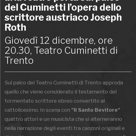
del Cuminetti l’opera dello
scrittore austriaco Joseph
Roth
Giovedì 12 dicembre, ore
20.30, Teatro Cuminetti di
Trento
Sul palco del Teatro Cuminetti di Trento approda
quello che viene considerato il testamento del
tormentato scrittore ebreo convertito al
cattolicesimo. In scena con
"Il Santo Bevitore"
quattro attori e un musicista che si alterneranno
nella narrazione degli eventi tra canzoni originali e