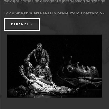
dialoghi, come una decadente jam session senza fine
La
compagnia ariaTeatro
presenta lo spettacolo -
diretto dall’attore e regista siciliano Giuseppe
ESPANDI
Amato, che ha curato anche la drammaturgia
insieme a Chiara Benedetti - ed interpretato da
Giuseppe Amato, Chiara Benedetti, Stefano
Detassis, Christian Renzicchi e Candirù.
"La leggenda del Santo Bevitore" di Joseph Roth
racconta gli ultimi giorni di un uomo qualunque, che
vive in un indefinito angolo di una qualsiasi città
moderna. Il racconto dischiude allo spettatore temi
e significati misteriosi e ancora aperti, seguendo le
vicende di un senzatetto di nome Andreas,
allontanatosi da ogni bisogno borghese e materiale.