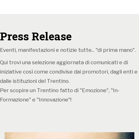
formazione: duo flauto e violoncello).
30 novembre ore 11
Press Release
PALAZZO Pizzini – ALA (programma “Passione ed
Eleganza” un viaggio appassionante con le più
Eventi, manifestazioni e notizie tutte... "di prima mano".
famose composizioni di A. Piazzolla, formazione: trio
flauto, violoncello e pianoforte).
Qui trovi una selezione aggiornata di comunicati e di
iniziative così come condivise dai promotori, dagli enti e
6 dicembre ore 11
dalle istituzioni del Trentino.
PALAZZO Taddei – ALA (programma “Musica a
Per scopire un Trentino fatto di "Emozione", "In-
Corte” alla scoperta della musica barocca,
Formazione" e "Innovazione"!
formazione: duo flauto e violoncello).
7 dicembre ore 11.30
CASTEL BESENO – GRANAIO (programma “Musica
a Corte” alla scoperta della musica barocca,