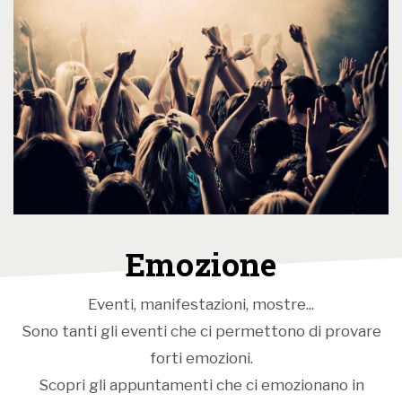
formazione: duo flauto e violoncello).
8 dicembre ore 11.30
CASTEL THUN – SALA GUARDIE (programma
“Promenade Musicale” un viaggio emozionante dal
Classicismo al Novecento, formazione: trio flauto,
oboe e violoncello).
Emozione
Eventi, manifestazioni, mostre...
Sono tanti gli eventi che ci permettono di provare
forti emozioni.
Scopri gli appuntamenti che ci emozionano in