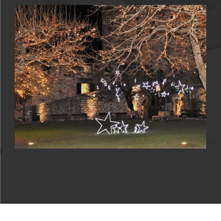
La rassegna si apre il 29 novembre e prosegue per
tutto il mese di dicembre
.
I concerti sono organizzati dal Castello del
Buonconsiglio in collaborazione con l’Associazione
musicale Euritmus e Trentino Spettacoli.
La partecipazione è gratuita, previo acquisto del
biglietto di ingresso al museo.
Programma:
29 novembre ore 11.30
CASTEL STENICO – SALA CONFERENZE
(programma: “Nelle Sale del Capitano” percorsi
musicali con i compositori del XVIII secolo,