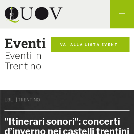
Eventi
VAI ALLA LISTA EVENTI
Eventi in
Trentino
LBL_ | TRENTINO
"Itinerari sonori": concerti
d’inverno nei castelli trentini