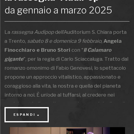
da gennaio a marzo 2025
La
rassegna Audipop
dell’Auditorium S. Chiara porta
a Trento,
sabato 8 e domenica 9 febbraio
,
Angela
Finocchiaro e Bruno Stori
con "
Il Calamaro
gigante
", per la regia di Carlo Sciaccaluga. Tratto dal
romanzo omonimo di Fabio Genovesi, lo spettacolo
propone un approccio vitalistico, appassionato e
coraggioso alla vita, la nostra e quella del pianeta
intorno a noi. È un’ode al tuffarsi, al credere nei
nostri sogni, alle scelte coraggiose e originali, quelle
in cui si rischia qualcosa, ma proprio in questo modo
ESPANDI
rischiamo di essere felici.