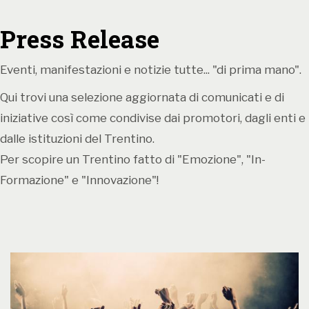
successo riscosso in Spagna, approda per la prima
volta in Italia Vicini di casa, adattamento della pièce
Press Release
Los vecinos de arriba di Cesc Gay. Una commedia,
libera e provocatoria, che indaga con divertita
Eventi, manifestazioni e notizie tutte... "di prima mano".
leggerezza inibizioni e ipocrisie del nostro tempo.
Qui trovi una selezione aggiornata di comunicati e di
Informazioni
iniziative così come condivise dai promotori, dagli enti e
dalle istituzioni del Trentino.
Per scopire un Trentino fatto di "Emozione", "In-
Per maggiori informazioni è possibile visitare il sito
Formazione" e "Innovazione"!
www.centrosantachiara.it
.