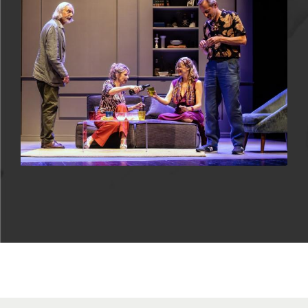
Lunedì 24 febbraio
con gli
Oblivion
ed il loro
"
Tuttorial – Guida contromano alla
contemporaneità
". Diretto da Giorgio Gallione, il
gruppo comico musicale-teatrale propone un
approccio vitalistico, appassionato e coraggioso alla
vita, la nostra e quella del pianeta intorno a noi. Il
loro spettacolo è un’ode al tuffarsi, al credere nei
nostri sogni, alle scelte coraggiose e originali, quelle
in cui si rischia qualcosa, ma proprio in questo modo
rischiamo di essere felici.
La stagione dell’AudiPop si concluderà
mercoledì 5
marzo
con "
Vicini di casa
", spettacolo che vedrà
protagonisti
Amanda Sandrelli, Gigio Alberti,
Alessandra Acciai e Alberto Giusta.
Forte del