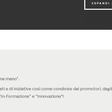
ESPANDI
Cosa possiamo 
In realtà comi
Carnevale, in 
si possono i
Per prima cos
dobbiamo dist
rima mano".
i e di iniziative così come condivise dai promotori, dagli e
"In-Formazione" e "Innovazione"!