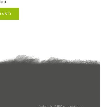
ura.
ICATI
delle differenze "storiche"?
Made in
KUMBE
with passion