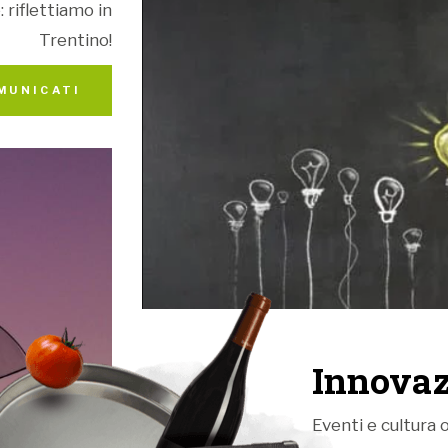
 riflettiamo in
Trentino!
Quando si parl
d'obbligo non 
MUNICATI
Assolutamente
stesso impian
volessimo fa
pensare al cal
campionati di
strade divers
dello stesso 
Innovaz
Eventi e cultura o