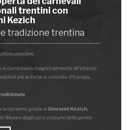
operta dei carnevali
nali trentini con
i Kezich
e tradizione trentina
ultura popolar
e.
e si combinano magistralmente all'interno
adizioni più antiche e colorate d'Europa...
radizionale
.
 scopriamo grazie a
Giovanni Kezich,
del Museo degli usi e costumi della gente
ofondo conoscitore di questo argomento.