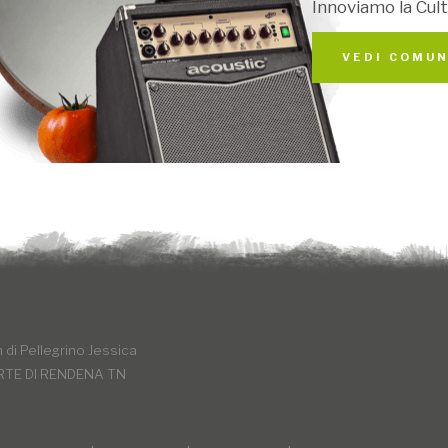
Innoviamo la Cult
VEDI COMUN
di Pellegrino Jessica
RTE DI RENDENA TN
Ci sono anche 