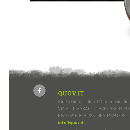
QUOV.IT
Studio Giornalistico JP Communication 
VIA ALLE MASARE 1, JAVRE 38094 PO
P.IVA 02180640225 | REA TN241702
info@quov.it