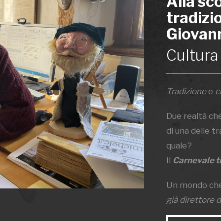
Alla sc
tradizio
Giovann
Cultura 
Tradizione
e
c
Due realtà ch
di una delle tr
quale?
Il
Carnevale t
Un mondo che
già direttore 
Trentina
e pr