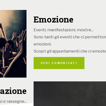
Emozione
Mascherate e c
Eventi, manifestazioni, mostre...
Le mascherate
Sono tanti gli eventi che ci permetton
certi personag
emozioni.
Diciamo che s
Scopri gli appuntamenti che ci emozio
solo il costum
che fanno,
ins
VEDI COMUNICATI
assolutamente
Dall’altra abbi
carnevali in c
azione
ricoprono un 
interpreta la p
i e rassegne...
tema che cre