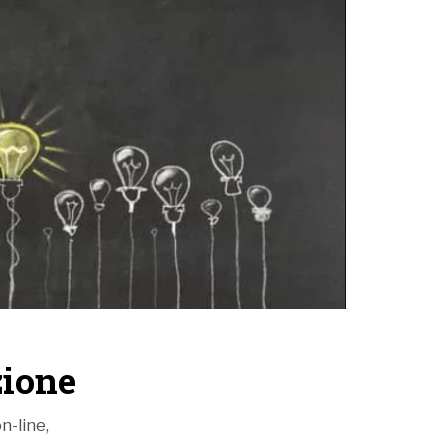
a di mascherate e carnevali quindi è
confondere le due realtà, giusto?
 sì, diciamo pure che
sono nati dallo
to,
ma hanno preso strade diverse
.
Se
re un paragone con uno sport potremmo
cio, con squadre che giocano in due
fferenti.
Alla base troviamo due filosofie e
e e non è detto si riconoscano come parte
ambito.
ione
n-line,