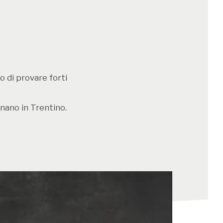
arnevali, qual è la differenza?
 sono manifestazioni in cui è d’obbligo che
o di provare forti
gi ritornino sempre uguali a se stessi
.
ono legate ad un copione che non riguarda
nano in Trentino.
e, ma anche il modo in cui appaiono, le cose
omma tipologie di azioni che sono
 fisse.
amo delle feste, sfilate di carri, dei
ui queste figure rituali non ci sono oppure
ruolo secondario
. Insomma, ognuno
ropria idea di "carnevale" con il carro e il
de:
sono manifestazioni a tema libero
.