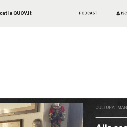
cati a QUOV.it
PODCAST
IS
CULTURA | MANI