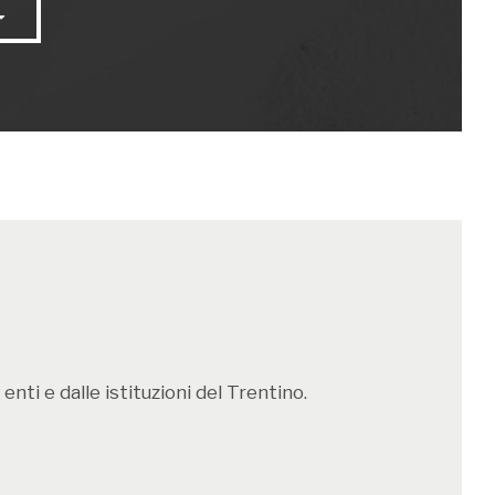
dire per contestualizzare il "Carnevale"?
ncerei dal fatto che, quando si parla di
pochi sanno bene di cosa si tratta visto che
ntendere due cose completamente diverse.
a il carnevale è un momento dell’anno. Poi
inguere tra mascherate e carnevali
.
nti e dalle istituzioni del Trentino.