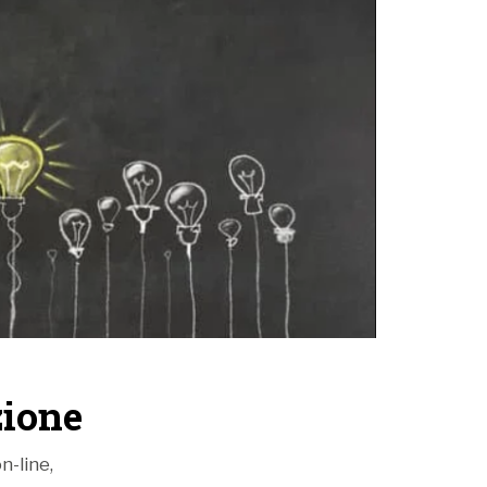
ione
n-line,