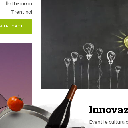
 riflettiamo in
Trentino!
MUNICATI
Innovaz
Eventi e cultura o