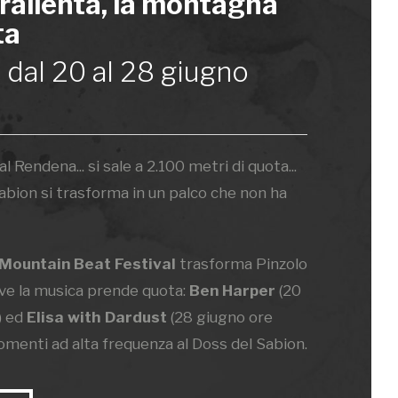
 rallenta, la montagna
ta
, dal 20 al 28 giugno
al Rendena... si sale a 2.100 metri di quota...
Sabion si trasforma in un palco che non ha
Mountain Beat Festival
trasforma Pinzolo
ove la musica prende quota:
Ben Harper
(20
) ed
Elisa with Dardust
(28 giugno ore
omenti ad alta frequenza al Doss del Sabion.
ntonizzate sulle basse frequenze aprono