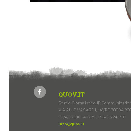
QUOV.IT
Studio Giornalistico JP Communication 
VIA ALLE MASARE 1, JAVRE 38094 PO
P.IVA 02180640225 | REA TN241702
info@quov.it