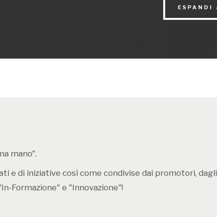
ESPANDI
invece le por
legati al gust
appuntamento 
sintonia con l
Scopri il pr
rima mano".
i e di iniziative così come condivise dai promotori, dagli e
"In-Formazione" e "Innovazione"!