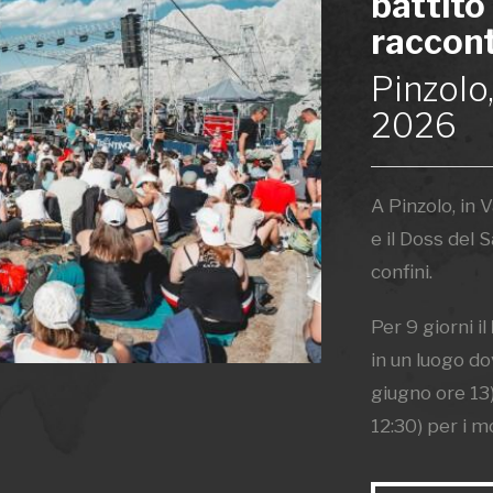
battito
raccon
Pinzolo
2026
A Pinzolo, in V
e il Doss del 
confini.
Per 9 giorni il
in un luogo d
giugno ore 13
12:30) per i m
Esperienze si