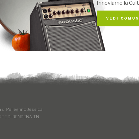
Innoviamo la Cult
VEDI COMUN
di Pellegrino Jessica
RTE DI RENDENA TN