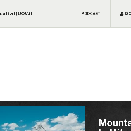
cati a QUOV.it
PODCAST
IS
Mountai