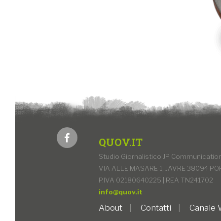
QUOV.IT
Studio Giornalistico JP Communication 
VIA ALLE MASARE 1, JAVRE 38094 PO
P.IVA 02180640225 | REA TN241702
info@quov.it
About
Contatti
Canale