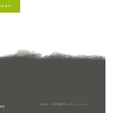
ICATI
Made in
KUMBE
with passion
ies