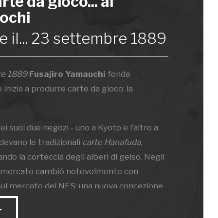
rte da gioco... ai
ochi
 il... 23 settembre 1889
re 1889
Fusajiro Yamauchi
fonda
 inizia a produrre carte da gioco: la
ei suoi due negozi - uno a Kyoto e l’altro a
devano le tradizionali
carte Hanafuda
,
ndo la corteccia degli alberi di gelso. Negli
uo mercato cambiò notevolmente con
sul mercato del NES: una nuova concezione
i.