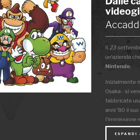
Dalle ca
videogi
Accadde
Il
23 settemb
un’azienda che
Nintendo
.
Inizialmente n
Osaka - si ven
fabbricate usa
anni '80 il s
l'immissione 
dei videogioch
ESPANDI