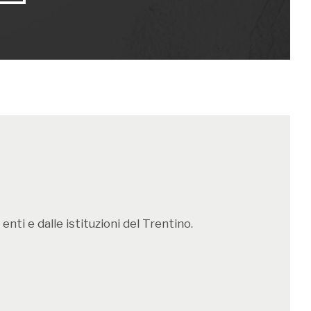
o
ai
Pokémon
, dal
Game Boy
al
Nintendo DS
onica è diventata sinonimo stesso di
nti e dalle istituzioni del Trentino.