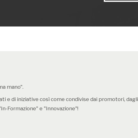
Da
Super Mari
l’azienda nipp
videogame.
rima mano".
i e di iniziative così come condivise dai promotori, dagli e
"In-Formazione" e "Innovazione"!