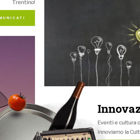
Trentino!
MUNICATI
Innovaz
Eventi e cultura o
Innoviamo la Cult