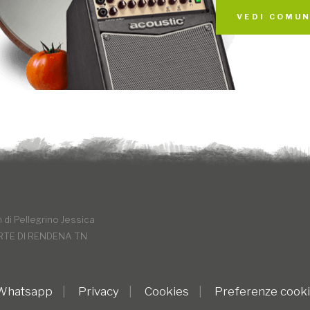
VEDI COMUN
di Pellegrino Jessica
RTE DI RENDENA TN
 Whatsapp
Privacy
Cookies
Preferenze cook