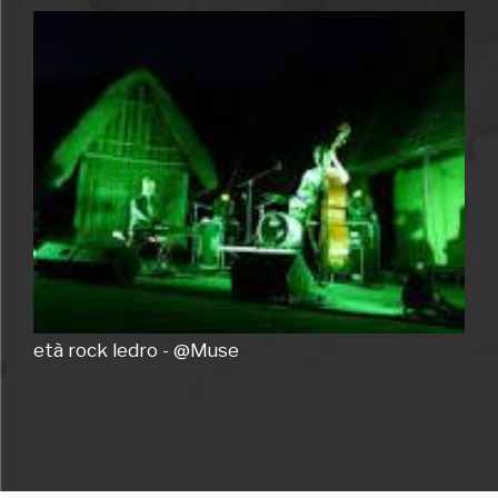
Francesco Camin.
In caso di maltempo il concerto si terrà al Centro
Polifunzionale di Locca (Concei).
età rock ledro - @Muse