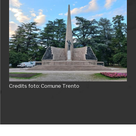
La progettazione ed esecuzione dell’opera furono
affidate allo scultore toscano Antonio Berti, il quale
si avvalse di alcune illustri collaborazioni tra cui
quella dell’arch. Marcello Piacentini per la parte
architettonica.Il monumento rappresenta la figura
di De Gasperi inquadrando architettonicamente le
virtù politiche e le istituzioni democratiche che
guidarono il suo operato. La stele centrale
raffigurante la Fede - che richiama con il suo slancio
Credits foto: Comune Trento
verticale il profilo delle guglie alpine - è circondata
dall’esedra che ricorda l’aula del Parlamento, che
avvolge e sostiene De Gasperi-rappresentato nel
compiere un passo in avanti mentre indica la strada
del progresso.