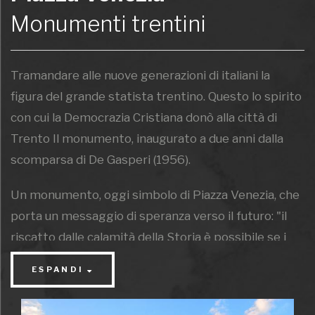
Monumenti trentini
Tramandare alle nuove generazioni di italiani la
figura del grande statista trentino. Questo lo spirito
con cui la Democrazia Cristiana donò alla città di
Trento Il monumento, inaugurato a due anni dalla
scomparsa di De Gasperi (1956).
Un monumento, oggi simbolo di Piazza Venezia, che
porta un messaggio di speranza verso il futuro: "il
riscatto dalle calamità della Storia è possibile se i
cittadini lo affronteranno seguendo i valori di cui De
ESPANDI
Gasperi si fece portatore - il rispetto della Libertà,
della Democrazia, della Fede".