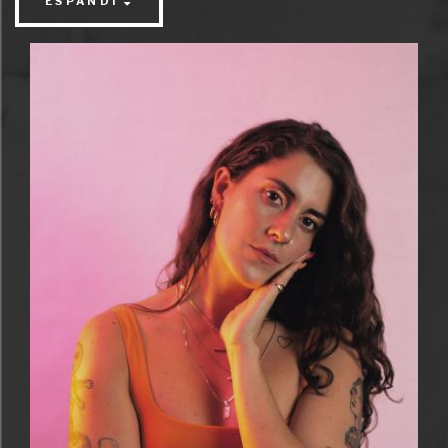
ESPANDI
club culture alla techno più ipnotica, Shanti Celeste
è diventata negli ultimi anni una presenza costante
nei club e festival più importanti del mondo.
Fondatrice dell’etichetta Peach Discs, ha costruito
una carriera solida grazie a una selezione musicale
raffinata e a produzioni capaci di unire energia da
dancefloor e sensibilità melodica. I suoi DJ set sono
un viaggio dinamico tra house, breakbeat e sonorità
underground contemporanee, sempre guidati da un
forte senso del ritmo e da una connessione diretta
con il pubblico.
Ad affiancarla ci saranno i resident e organizzatori di
Basement,
Nicola Belli e Matteo Roma
, che
accompagneranno la serata di questo ultimo