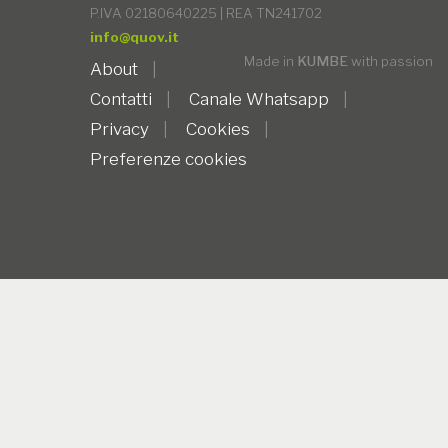
P.IVA 02180640225 | REA TN241702
info@quov.it
Made in
KUMBE
with passion
About
Contatti
Canale Whatsapp
Privacy
Cookies
Preferenze cookies