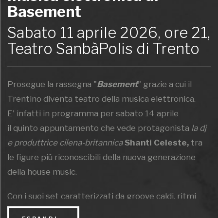
Basement
Sabato 11 aprile 2026, ore 21,
Teatro SanbàPolis di Trento
Prosegue la rassegna "
Basement
" grazie a cui il
Trentino diventa teatro della musica elettronica.
E' infatti in programma per sabato 14 aprile
il quinto appuntamento che vede protagonista
la dj
e produttrice cilena-britannica
Shanti Celeste,
tra
le figure più riconoscibili della nuova generazione
della house music.
Con i suoi set caratterizzati da groove caldi, ritmi
house profondi e influenze che spaziano dalla UK