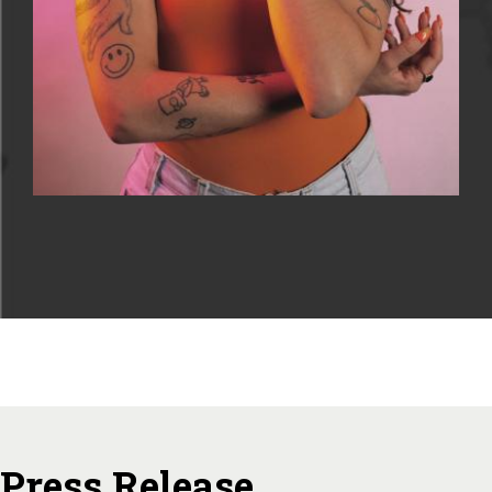
appuntamento stagionale.
Per maggiori informazioni e prevendite è possibile
visitare il sito
https://www.ticketsms.it/event/1104-Basement-
A-Place-To-Dance-Trento-Teatro-Sanbpolis-11-
04-2026
.
Press Release