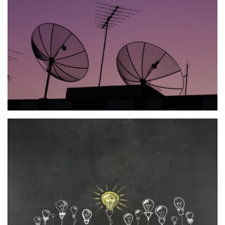
dai mattoncini al legno all’avvicinamento alla pesca,
ai laboratori didattici con il METS Museo
Etnografico e il MUSE Museo delle Scienze
(entrambe novità 2025). E poi spettacoli, concerti
itineranti e attività con gli animali: le passeggiate
con il pony, un falco per amico. Infine, i cantastorie, le
fiabe, i tanti momenti di intrattenimento pensati
apposta per loro.
CULTURA
Ampia offerta anche per chi vuole conoscere i
gioielli di questa parte della Val di Non, con visite
guidate alla centrale idroelettrica di Taio, a Castel
Valer, Coredo e le celle ipogee di Melinda, e le
aperture eccezionali di suggestive chiesette e