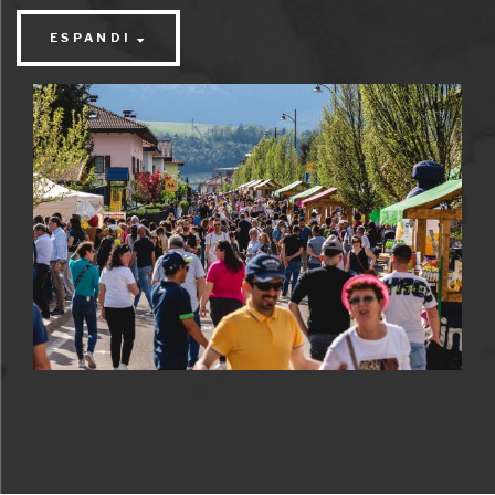
scena due dei maggiori eventi delle Pro Loco
ESPANDI
nonese.
A
Mollaro
sia sabato che domenica
c’è "
Fiorinda
", la
grande festa della fioritura e delle tradizioni agricole,
con il suo mercato florvivaistico, gli spettacoli
folkloristici, le degustazioni di prodotti tipici e le
attività per i più piccoli. Ideale per famiglie e per chi
voglia passare una giornata rilassante all’aria aperta.
Domenica invece a
Tassullo
sarà la volta di
"
Quattro Ville in fiore
", la corsa non competitiva
che abbraccia i dintorni del paese tra castelli, chiese
e fioriti panorami. Una buona idea per gli sportivi,
ma anche per semplici camminatori ed amanti di