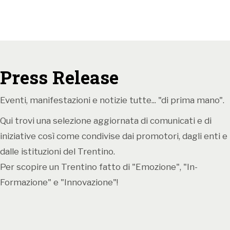
natura e cultura.
Scopri il dettaglio degli eventi!
FIORINDA - LA FESTA DEI MELI IN FIORE DELLA
VAL DI NON
Press Release
sabato 12 e domenica 13 aprile a Mollaro (Comune di
Predaia)
Eventi, manifestazioni e notizie tutte... "di prima mano".
Qui trovi una selezione aggiornata di comunicati e di
Un weekend all’aria aperta tra prodotti tipici,
iniziative così come condivise dai promotori, dagli enti e
attività per i bambini, visite guidate e il
dalle istituzioni del Trentino.
coloratissimo mercatino florvivaistico.
Per scopire un Trentino fatto di "Emozione", "In-
La 9^ edizione di
Fiorinda
, manifestazione ideata
Formazione" e "Innovazione"!
dalla Pro Loco di Taio per esaltare la peculiarità della
primavera in Val di Non, torna ad essere la vetrina di
eccellenze naturali ed artigianali della val di Non e