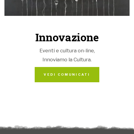
dell'antica Pieve di Torra.
Amore per il proprio territorio, voglia di condividere
le sue particolarità e grande affiatamento tra i
volontari della Pro Loco di Taio e di altre associazioni
Innovazione
del paese, sono gli ingredienti alla base del successo
di questa originale e imperdibile iniziativa, capace di
Eventi e cultura on-line,
attirare ogni anno migliaia di visitatori non solo dal
Innoviamo la Cultura.
Trentino ma anche dalle regioni limitrofe.
VEDI COMUNICATI
Il programma completo è pubblicato su
www.fiorinda.org
.
QUATTRO VILLE IN FIORE - PASSEGGIATA RICCA
DI SORPRESE TRA I MELETI IN FIORE
domenica 13 aprile 2025 Tassullo