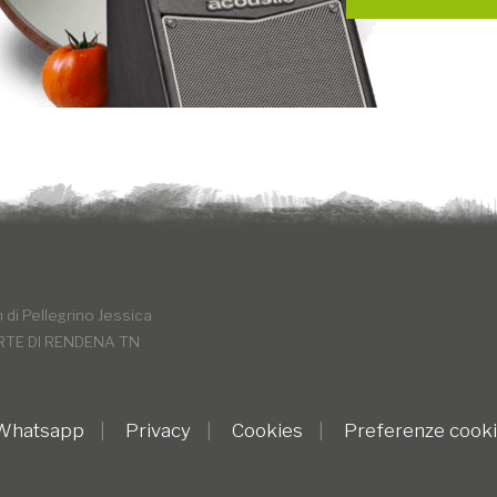
Guido Milanese
Ferraris, Enr
Marzatico (Dir
strategica Ums
culturali dell
Curti-Feininge
Laurence Feini
Provinciale). 
Laurence K.J.
di Pellegrino Jessica
tratte dalle e
RTE DI RENDENA TN
progetto.
4. Segue
dome
 Whatsapp
Privacy
Cookies
Preferenze cook
cornice della 
Canticorum m