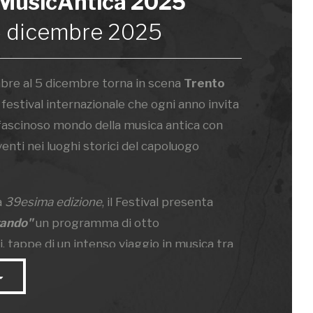
 MusicAntica 2025
 5 dicembre 2025
bre al 5 dicembre torna in scena
Trento
, festival internazionale che ogni anno invita
 fascinoso mondo della musica antica con
enti nei luoghi storici del capoluogo
a
39esima edizione
, il Festival presenta
tando"
un programma di otto
 tappe di un intenso viaggio in musica tra
lari e produzioni da riscoprire.
a tradizione l'evento torna ogni autunno a