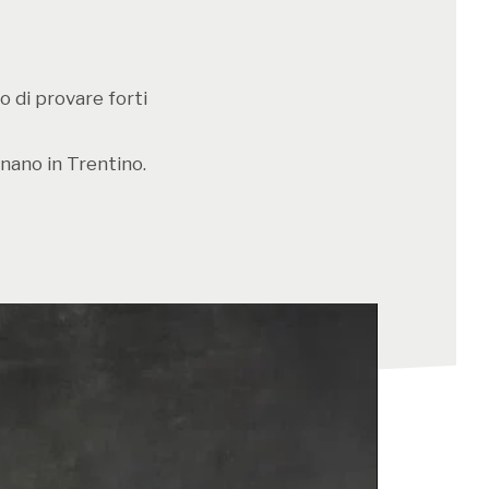
ostruzione storicamente informata.
oncerto, martedì 16 settembre
alle 20:30
di San Francesco Saverio, vede protagonista
o di provare forti
sicale di Santa Maria dell’Anima diretta da
, presente anche nella veste di regista e
nano in Trentino.
on una particolare predilezione per la
Dedicato a Giovanni Pierluigi da Palestrina,
inserito nelle celebrazioni volute dal
nale per il quinto centenario della nascita
sul leggio un lavoro di rara esecuzione, la
ancta, proposta in una forma teatralizzata
ea i significati simbolici e spirituali e con la
razione di un testo di Paolo Sequi (1938-
ramma del concerto è inoltre arricchito dalla
ne di Historie di Petraloysio, ‘Esercizio