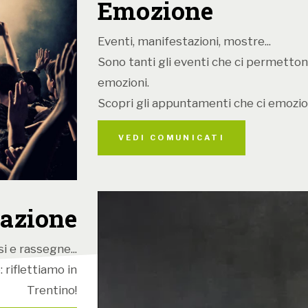
Emozione
nella sua ric
2. Il
secondo c
Eventi, manifestazioni, mostre...
nella Chiesa 
Sono tanti gli eventi che ci permetton
la Cappella Mu
emozioni.
Flavio Colusso
Scopri gli appuntamenti che ci emozio
compositore c
VEDI COMUNICATI
musica sacra. 
il concerto è 
Comitato nazio
di Palestrina; 
azione
Missa Petra S
che ne sottolin
i e rassegne...
suggestiva nar
 riflettiamo in
2021). Il prog
Trentino!
prima esecuzio