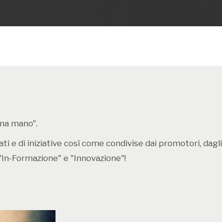
portare l’emoz
Buonconsiglio 
trentino.
1. La program
musicale vene
del Castel Vec
il Gruppo voc
Gianotti esegu
rima mano".
medievali trat
i e di iniziative così come condivise dai promotori, dagli e
musicali della
"In-Formazione" e "Innovazione"!
le maggiori b
conservata ne
inaugura l’itin
ad un gruppo s