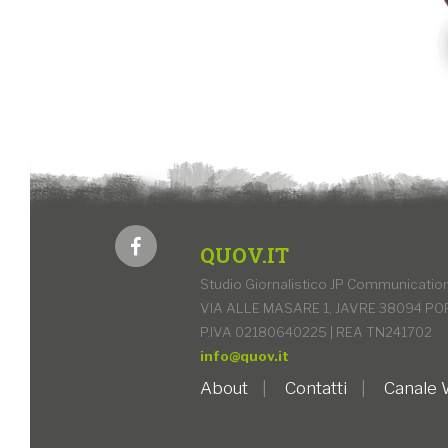
QUOV.IT
Studio Giornalistico JP Communication 
VIA ALLE MASARE 1, JAVRE 38094 PO
P.IVA 02180640225 | REA TN241702
info@quov.it
About
Contatti
Canale