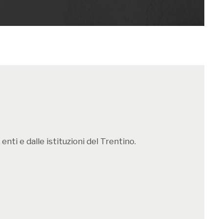
ione della musica antica al Castello del
e in altri luoghi storici del capoluogo
mazione concertistica si apre
con
un’alba
rdì 12 settembre alle 7
: nella Corte interna
chio al Castello del Buonconsiglio di Trento,
ale Laurence Feininger diretto da Roberto
irà al sorgere del sole un’antologia di canti
ti principalmente dai manoscritti liturgico-
nti e dalle istituzioni del Trentino.
 gloriosa Collezione Laurence Feininger, tra
iblioteche di musica sacra al mondo e
llo stesso Castello. Un concerto che
erario sacro e profano del Festival, affidato
pecializzato in questo tipo di repertorio e