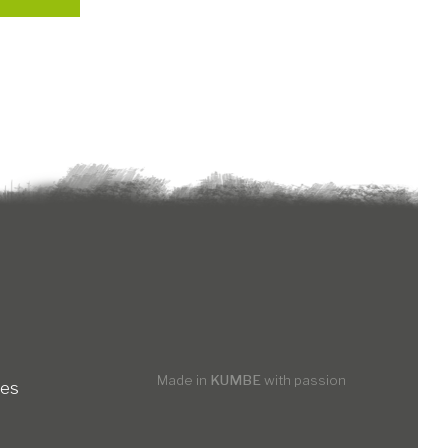
 (Università Cattolica di Brescia), Giacomo
ico Correggia e Marta Benedetti; Franco
igente generale di unità di missione
t - Soprintendenza per i beni e le attività
a Provincia Autonoma di Trento), Danilo
r (Presidente del Centro di eccellenza
nger), Walter Biondani (Archivio
Nel corso dell’incontro il Gruppo vocale
 Feininger eseguirà alcune musiche inedite
dizioni fotografate e indicizzate nel
nica 5 ottobre alle 20:30
, nella storica
Made in
KUMBE
with passion
ies
Badia di San Lorenzo, il concerto Canticum
onograficamente dedicato a Giovanni