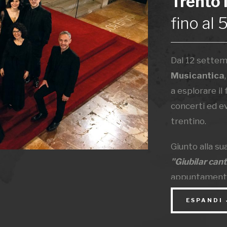
Trento
fino al
Dal 12 settem
Musicantica
a esplorare il
concerti ed ev
trentino.
Giunto alla su
"Giubilar can
appuntamenti,
progetti singo
ESPANDI
Come da attes