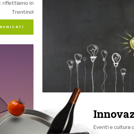
 riflettiamo in
Trentino!
MUNICATI
Innovaz
Eventi e cultura o