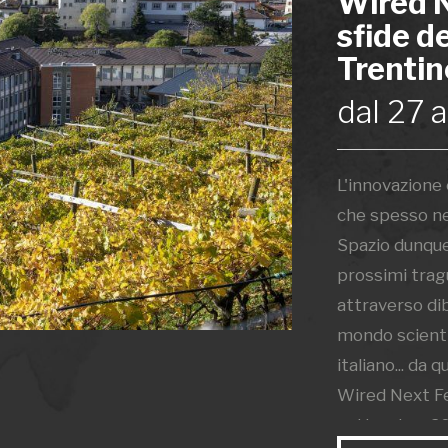
Wired N
sfide de
Trentin
dal 27 
L'innovazione 
che spesso nel
Spazio dunque 
prossimi tragu
attraverso dib
mondo scientif
italiano... da
Wired Next Fe
settembre 2024