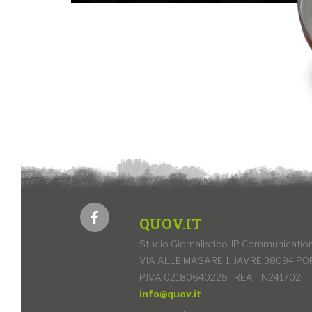
QUOV.IT
Studio Giornalistico JP Communication 
VIA ALLE MASARE 1, JAVRE 38094 PO
P.IVA 02180640225 | REA TN241702
info@quov.it