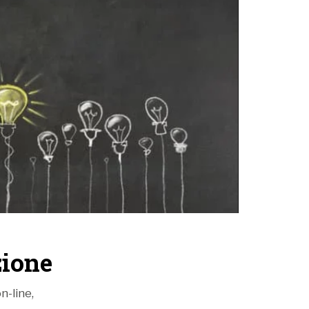
ione
n-line,