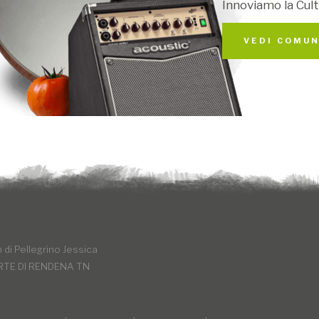
Innoviamo la Cult
VEDI COMUN
di Pellegrino Jessica
RTE DI RENDENA TN