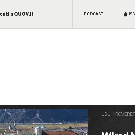
cati a QUOV.it
PODCAST
IS
LBL_ | ROVERE