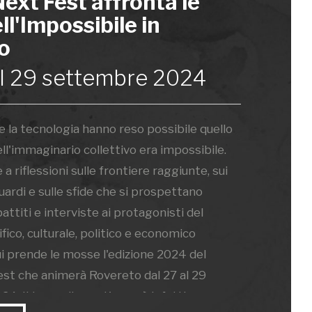
ext Fest affronta le
ll'Impossibile in
o
al 29 settembre 2024
e la tecnologia hanno reso possibile quello
l'immaginario collettivo era impossibile.
a riflessioni sulle frontiere raggiunte, sui
ardi e sulle sfide che si prospettano
attiti e interviste ai protagonisti del
ico, culturale, politico e economico
 qui prende le mosse l'edizione 2024 del
st che animerà Rovereto dal 27 al 29
. Il tema di quest'anno è infatti: