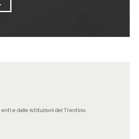
.
gramma dettagliato
qui
.
nti e dalle istituzioni del Trentino.