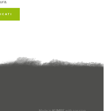
ura.
ICATI
Made in
KUMBE
with passion