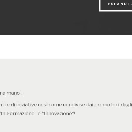
"Impossibile"
ESPANDI
Scopri il pro
rima mano".
i e di iniziative così come condivise dai promotori, dagli e
"In-Formazione" e "Innovazione"!