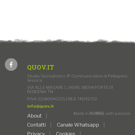
QUOV.IT
Studio Giornalistico JP Communication di Pellegrino
Jessica
VIA ALLE MASARE 1, JAVRE 38094 PORTE DI
RENDENA TN
P.IVA 02180640225 | REA TN241702
info@quov.it
Made in
KUMBE
with passion
About
Contatti
Canale Whatsapp
Privacy
Cookies