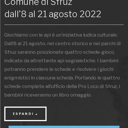
Comune di Sfruz
dall’8 al 21 agosto 2022
Giochiamo con le api è un’iniziativa ludica culturale.
Dall’8 al 21 agosto, nel centro storico e nei parchi di
Sfruz saranno posizionate quattro schede-gioco,
indicate da altrettante api segnaletiche. I bambini
potranno prendere le schede e risolvere i giochi
enigmistici in ciascuna scheda. Portando le quattro
schede complete all’ufficio della Pro Loco di Sfruz, i
bambini riceveranno un libro omaggio.
È possibile sensibilizzare i bambini sull’importanza di
ESPANDI
proteggere le api attraverso il gioco? A Sfruz parte
“Giochiamo con le api” un nuovo e ambizioso