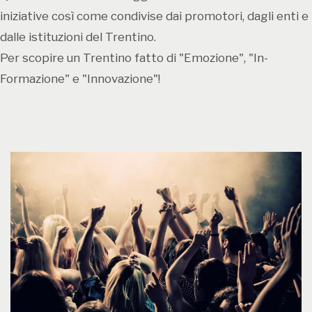
Comune di Sfruz, dalla Pro Loco di Sfruz, dall’APT Val
iniziative così come condivise dai promotori, dagli enti e
di Non in collaborazione con Alessia de Falco e
dalle istituzioni del Trentino.
Matteo Princivalle, autori di libri illustrati per ragazzi
Per scopire un Trentino fatto di "Emozione", "In-
e fondatori di portalebambini.it, il principale blog
Formazione" e "Innovazione"!
italiano sull’educazione positiva, attivo dal 2014, che
ad oggi conta oltre un milione e mezzo di visitatori
ogni mese.
I promotori dell’iniziativa. “Crediamo – affermano
Matteo Princivalle e Alessia de Falco - che per
costruire una società migliore si debba partire dai
bambini. Offrire ai più piccoli forme
d’intrattenimento divertenti e al tempo stesso
stimolanti sul piano culturale è la vera sfida dei
nostri tempi. Un intrattenimento - a differenza di