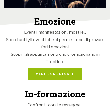
altri, ben più diffusi e pubblicizzati - che non sia
finalizzato al profitto di pochi, ma che getti le basi
Emozione
per la costruzione di una comunità coesa, capace di
partecipare alla vita pubblica con un misto di slancio
Eventi, manifestazioni, mostre...
creativo e senso di responsabilità. Una società in cui
Sono tanti gli eventi che ci permettono di provare
agire bene sia la chiave per stare bene, con sé
forti emozioni.
stessi e con gli altri. È questa l’educazione positiva di
Scopri gli appuntamenti che ci emozionano in
cui ci facciamo promotori”.
Trentino.
Comune di Sfruz
VEDI COMUNICATI
In-formazione
Confronti, corsi e rassegne...