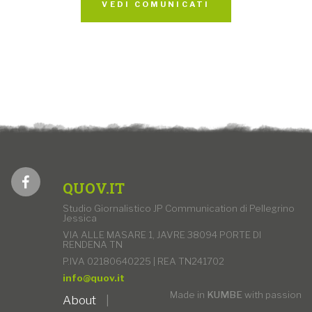
VEDI COMUNICATI
QUOV.IT
Studio Giornalistico JP Communication di Pellegrino
Jessica
VIA ALLE MASARE 1, JAVRE 38094 PORTE DI
RENDENA TN
P.IVA 02180640225 | REA TN241702
info@quov.it
Made in
KUMBE
with passion
About