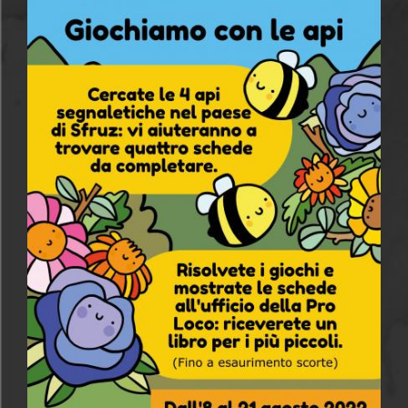
progetto rivolto ai più piccoli: una caccia al tesoro
enigmistica con tante schede-gioco tematiche per
scoprire le api e il loro mondo.
L’iniziativa sarà gratuita e aperta a tutti. Dall’8 al 21
agosto i più piccoli potranno cercare le api
segnaletiche nel centro storico del paese. Accanto a
ogni ape, sarà disponibile una scheda-gioco; i
partecipanti potranno ritirare una copia, risolvere i
giochi e mostrare le quattro schede all’ufficio della
Pro Loco per ricevere un attestato e un piccolo
omaggio. In premio ci saranno tanti libri per i più
piccoli: un’occasione per promuovere la lettura e far
scoprire ai ragazzi l’universo della letteratura.