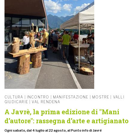
CULTURA | INCONTRO | MANIFESTAZIONE | MOSTRE | VALLI
GIUDICARIE | VAL RENDENA
A Javrè, la prima edizione di "Mani
d’autore": rassegna d’arte e artigianato
Ogni sabato, dal 4 luglio al 22 agosto, al Punto info di Javré