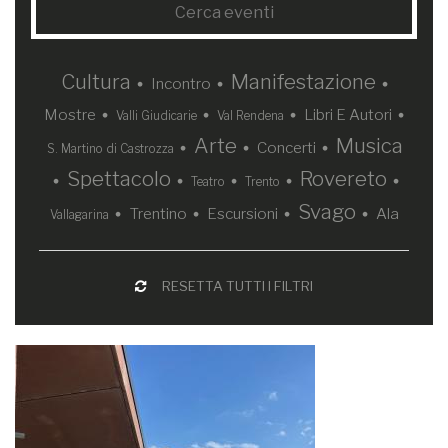
Cultura
Manifestazione
Incontro
Mostre
Libri E Autori
Valli Giudicarie
Val Rendena
Arte
Musica
Concerti
S. Martino di Castrozza
Spettacolo
Rovereto
Teatro
Trento
Svago
Trentino
Escursioni
Ala
Vallagarina
RESETTA TUTTI I FILTRI