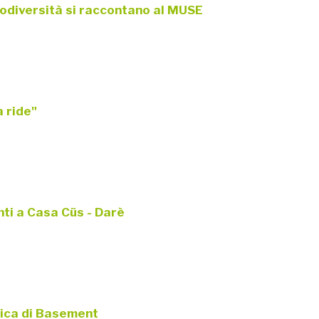
biodiversità si raccontano al MUSE
 ride"
nti a Casa Cüs - Darè
ica di Basement