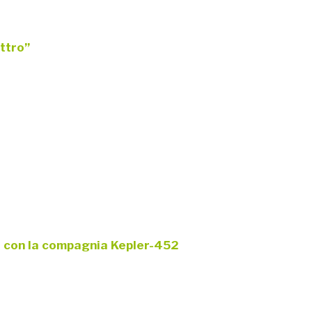
attro”
o con la compagnia Kepler-452